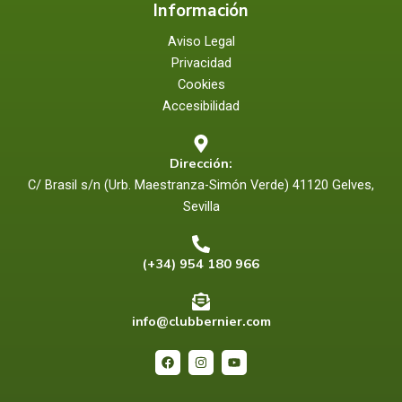
Información
Aviso Legal
Privacidad
Cookies
Accesibilidad
Dirección:
C/ Brasil s/n (Urb. Maestranza-Simón Verde) 41120 Gelves,
Sevilla
(+34) 954 180 966
info@clubbernier.com
F
I
Y
a
n
o
c
s
u
e
t
t