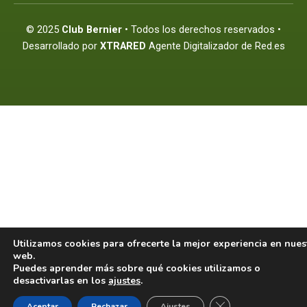
b
a
u
o
g
b
o
r
e
© 2025
Club Bernier
• Todos los derechos reservados •
k
a
m
Desarrollado por
XTRARED
Agente Digitalizador de Red.es
Utilizamos cookies para ofrecerte la mejor experiencia en nues
web.
Puedes aprender más sobre qué cookies utilizamos o
desactivarlas en los
ajustes
.
Cerrar el banner d
Aceptar
Rechazar
Ajustes