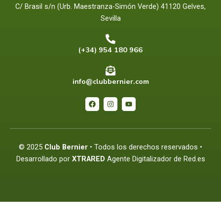
C/ Brasil s/n (Urb. Maestranza-Simón Verde) 41120 Gelves,
Sevilla
(+34) 954 180 966
info@clubbernier.com
F
I
Y
a
n
o
c
s
u
e
t
t
b
a
u
o
g
b
o
r
e
© 2025
Club Bernier
• Todos los derechos reservados •
k
a
m
Desarrollado por
XTRARED
Agente Digitalizador de Red.es