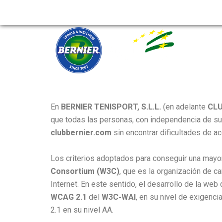
Ir
al
contenido
CLUB DE TENIS Y PADEL
ESCUELAS
FITNESS EN SEVILLA
En
BERNIER TENISPORT, S.L.L.
(en adelante
CLU
que todas las personas, con independencia de su
clubbernier.com
sin encontrar dificultades de a
Los criterios adoptados para conseguir una mayor
Consortium (W3C)
, que es la organización de c
Internet. En este sentido, el desarrollo de la we
WCAG 2.1
del
W3C-WAI
, en su nivel de exigenci
2.1 en su nivel AA.