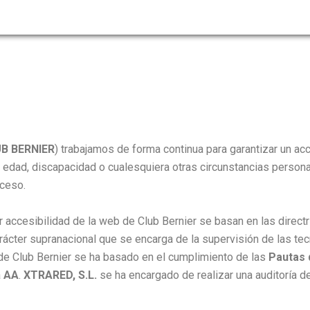
954 180 966 ·
HAZTE SOCIO
TIENDA
RESTAURANTE
EVENTOS
ACTUAL
B BERNIER
) trabajamos de forma continua para garantizar un ac
 edad, discapacidad o cualesquiera otras circunstancias persona
cceso.
 accesibilidad de la web de Club Bernier se basan en las direct
arácter supranacional que se encarga de la supervisión de las te
b de Club Bernier se ha basado en el cumplimiento de las
Pautas 
a
AA
.
XTRARED, S.L.
se ha encargado de realizar una auditoría d