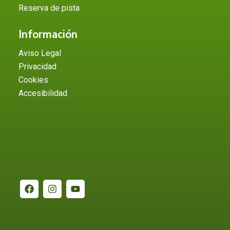
Reserva de pista
Información
Aviso Legal
Privacidad
Cookies
Accesibilidad
F
I
Y
a
n
o
c
s
u
e
t
t
b
a
u
o
g
b