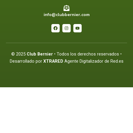
info@clubbernier.com
F
I
Y
a
n
o
c
s
u
e
t
t
b
a
u
o
g
b
o
r
e
© 2025
Club Bernier
• Todos los derechos reservados •
k
a
m
Desarrollado por
XTRARED
Agente Digitalizador de Red.es