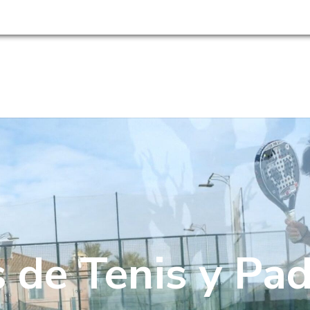
954 180 966 ·
HAZTE SOCIO
TIENDA
RESTAURANTE
EVENTOS
ACTUAL
 de Tenis y Pa