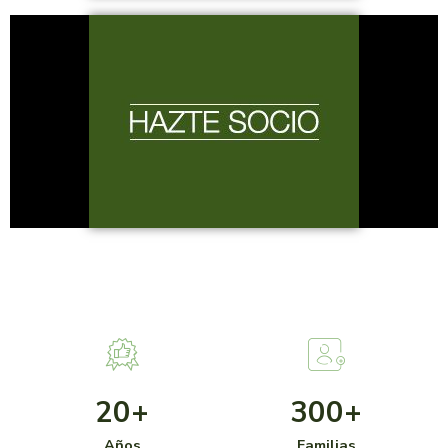
20
+
300
+
Años
Familias