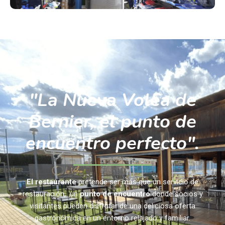
"La Nueva Volea de
Bernier, el punto de
encuentro perfecto".
El restaurante
pretende ser más que un servicio de
restauración, un
punto de encuentro
donde socios y
visitantes pueden disfrutar de una deliciosa oferta
gastronómica en un entorno relajado y familiar.