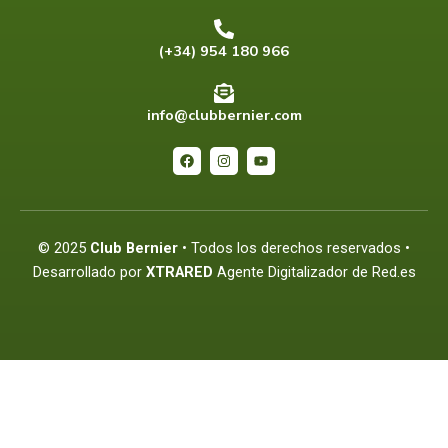
(+34) 954 180 966
info@clubbernier.com
F
I
Y
a
n
o
c
s
u
e
t
t
b
a
u
o
g
b
o
r
e
© 2025
Club Bernier
• Todos los derechos reservados •
k
a
m
Desarrollado por
XTRARED
Agente Digitalizador de Red.es