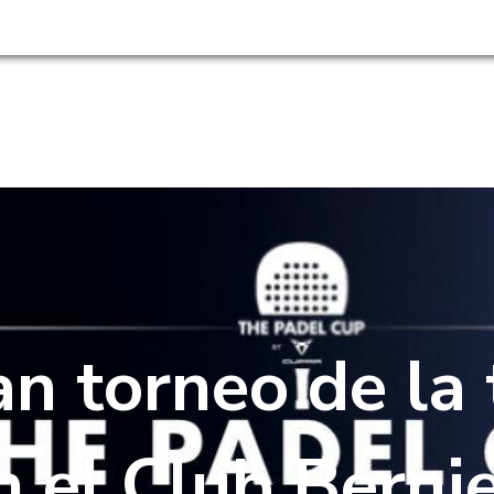
954 180 966 ·
HAZTE SOCIO
TIENDA
RESTAURANTE
EVENTOS
ACTUAL
an torneo de l
n el Club Bernie