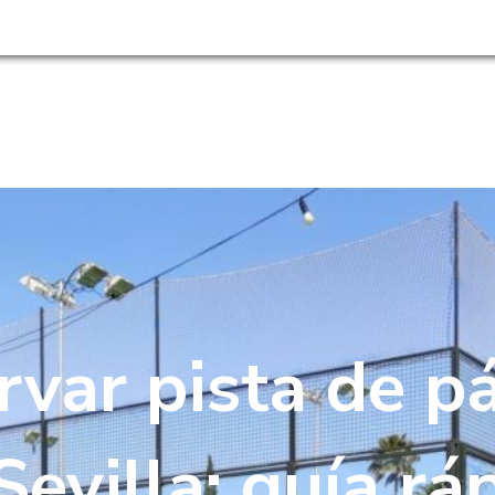
954 180 966 ·
HAZTE SOCIO
TIENDA
RESTAURANTE
EVENTOS
ACTUAL
var pista de pá
Sevilla: guía rá